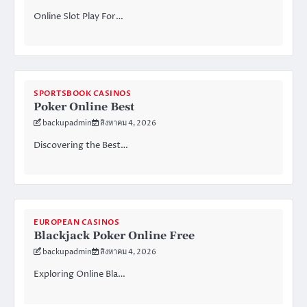
Online Slot Play For…
SPORTSBOOK CASINOS
Poker Online Best
backupadmin
สิงหาคม 4, 2026
Discovering the Best…
EUROPEAN CASINOS
Blackjack Poker Online Free
backupadmin
สิงหาคม 4, 2026
Exploring Online Bla…