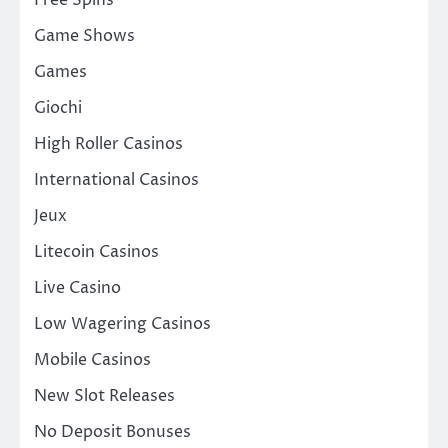
Game Shows
Games
Giochi
High Roller Casinos
International Casinos
Jeux
Litecoin Casinos
Live Casino
Low Wagering Casinos
Mobile Casinos
New Slot Releases
No Deposit Bonuses