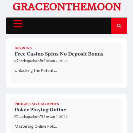
Skip
GRACEONTHEMOON
to
content
BIG WINS
Free Casino Spins No Deposit Bonus
backupadmin
สิงหาคม 4, 2026
Unlocking the Potent…
PROGRESSIVE JACKPOTS
Poker Playing Online
backupadmin
สิงหาคม 4, 2026
Mastering Online Pok…