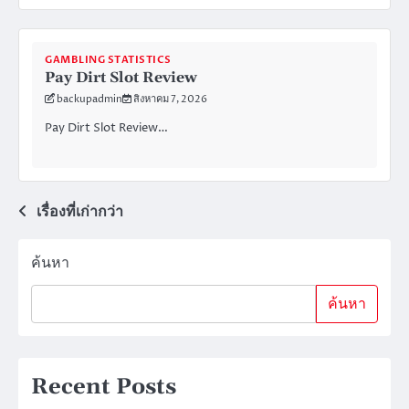
GAMBLING STATISTICS
Pay Dirt Slot Review
backupadmin
สิงหาคม 7, 2026
Pay Dirt Slot Review…
แนะแนว
เรื่องที่เก่ากว่า
เรื่อง
ค้นหา
ค้นหา
Recent Posts