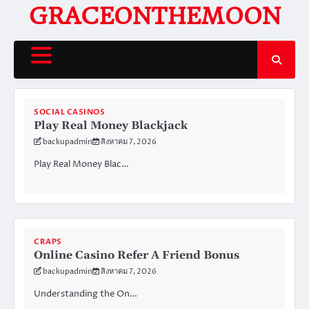
Skip
GRACEONTHEMOON
to
content
SOCIAL CASINOS
Play Real Money Blackjack
backupadmin
สิงหาคม 7, 2026
Play Real Money Blac…
CRAPS
Online Casino Refer A Friend Bonus
backupadmin
สิงหาคม 7, 2026
Understanding the On…