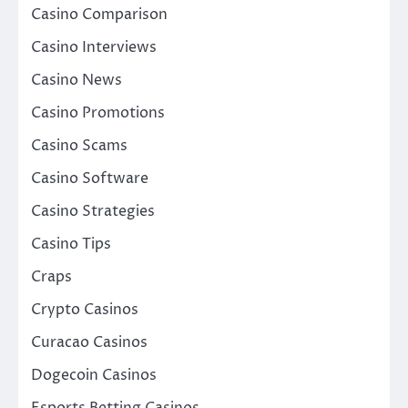
Casino Comparison
Casino Interviews
Casino News
Casino Promotions
Casino Scams
Casino Software
Casino Strategies
Casino Tips
Craps
Crypto Casinos
Curacao Casinos
Dogecoin Casinos
Esports Betting Casinos