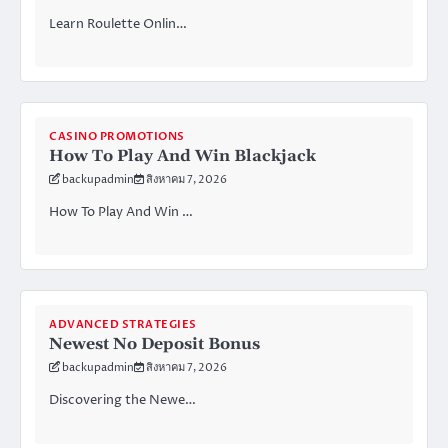
Learn Roulette Onlin…
CASINO PROMOTIONS
How To Play And Win Blackjack
backupadmin
สิงหาคม 7, 2026
How To Play And Win …
ADVANCED STRATEGIES
Newest No Deposit Bonus
backupadmin
สิงหาคม 7, 2026
Discovering the Newe…