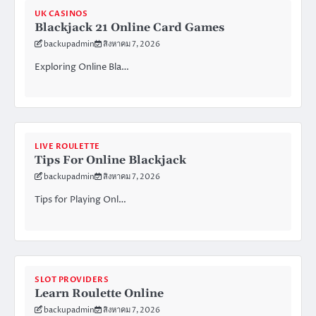
UK CASINOS
Blackjack 21 Online Card Games
backupadmin
สิงหาคม 7, 2026
Exploring Online Bla…
LIVE ROULETTE
Tips For Online Blackjack
backupadmin
สิงหาคม 7, 2026
Tips for Playing Onl…
SLOT PROVIDERS
Learn Roulette Online
backupadmin
สิงหาคม 7, 2026