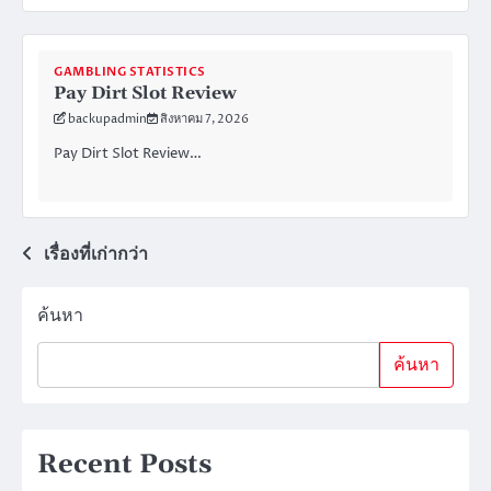
GAMBLING STATISTICS
Pay Dirt Slot Review
backupadmin
สิงหาคม 7, 2026
Pay Dirt Slot Review…
แนะแนว
เรื่องที่เก่ากว่า
เรื่อง
ค้นหา
ค้นหา
Recent Posts