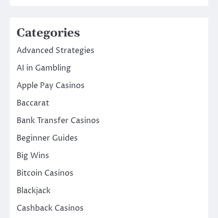
Categories
Advanced Strategies
AI in Gambling
Apple Pay Casinos
Baccarat
Bank Transfer Casinos
Beginner Guides
Big Wins
Bitcoin Casinos
Blackjack
Cashback Casinos