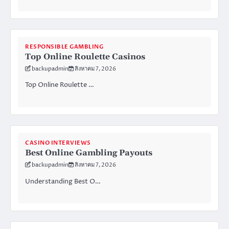
RESPONSIBLE GAMBLING
Top Online Roulette Casinos
backupadmin
สิงหาคม 7, 2026
Top Online Roulette …
CASINO INTERVIEWS
Best Online Gambling Payouts
backupadmin
สิงหาคม 7, 2026
Understanding Best O…