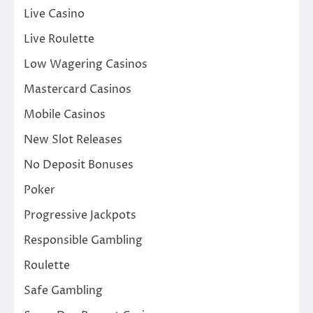
Live Casino
Live Roulette
Low Wagering Casinos
Mastercard Casinos
Mobile Casinos
New Slot Releases
No Deposit Bonuses
Poker
Progressive Jackpots
Responsible Gambling
Roulette
Safe Gambling