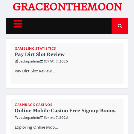
Skip
GRACEONTHEMOON
to
content
GAMBLING STATISTICS
Pay Dirt Slot Review
backupadmin
สิงหาคม 7, 2026
Pay Dirt Slot Review…
CASHBACK CASINOS
Online Mobile Casino Free Signup Bonus
backupadmin
สิงหาคม 7, 2026
Exploring Online Mob…