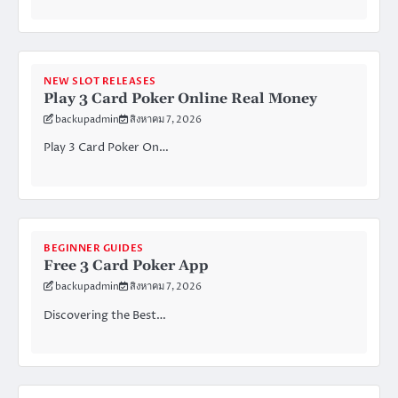
NEW SLOT RELEASES
Play 3 Card Poker Online Real Money
backupadmin
สิงหาคม 7, 2026
Play 3 Card Poker On…
BEGINNER GUIDES
Free 3 Card Poker App
backupadmin
สิงหาคม 7, 2026
Discovering the Best…