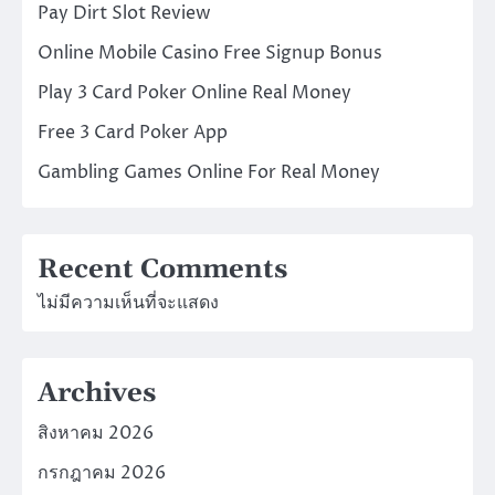
Pay Dirt Slot Review
Online Mobile Casino Free Signup Bonus
Play 3 Card Poker Online Real Money
Free 3 Card Poker App
Gambling Games Online For Real Money
Recent Comments
ไม่มีความเห็นที่จะแสดง
Archives
สิงหาคม 2026
กรกฎาคม 2026