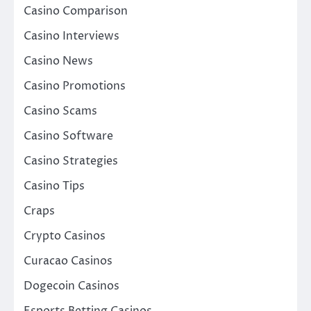
Casino Comparison
Casino Interviews
Casino News
Casino Promotions
Casino Scams
Casino Software
Casino Strategies
Casino Tips
Craps
Crypto Casinos
Curacao Casinos
Dogecoin Casinos
Esports Betting Casinos