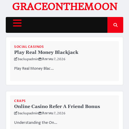
Skip
GRACEONTHEMOON
to
content
SOCIAL CASINOS
Play Real Money Blackjack
backupadmin
สิงหาคม 7, 2026
Play Real Money Blac…
CRAPS
Online Casino Refer A Friend Bonus
backupadmin
สิงหาคม 7, 2026
Understanding the On…