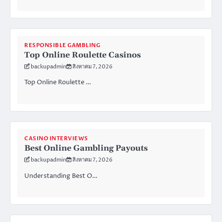
RESPONSIBLE GAMBLING
Top Online Roulette Casinos
backupadmin
สิงหาคม 7, 2026
Top Online Roulette …
CASINO INTERVIEWS
Best Online Gambling Payouts
backupadmin
สิงหาคม 7, 2026
Understanding Best O…