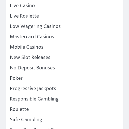
Live Casino
Live Roulette
Low Wagering Casinos
Mastercard Casinos
Mobile Casinos
New Slot Releases
No Deposit Bonuses
Poker
Progressive Jackpots
Responsible Gambling
Roulette
Safe Gambling