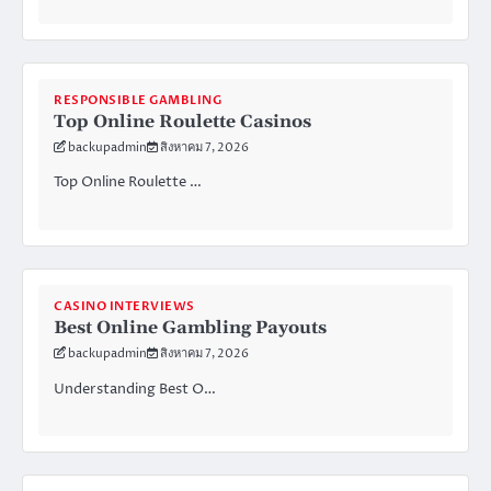
RESPONSIBLE GAMBLING
Top Online Roulette Casinos
backupadmin
สิงหาคม 7, 2026
Top Online Roulette …
CASINO INTERVIEWS
Best Online Gambling Payouts
backupadmin
สิงหาคม 7, 2026
Understanding Best O…