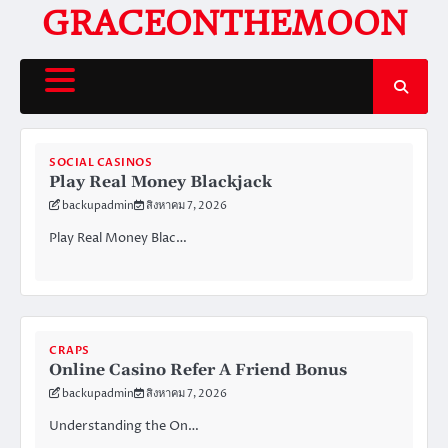
Skip
GRACEONTHEMOON
to
content
SOCIAL CASINOS
Play Real Money Blackjack
backupadmin
สิงหาคม 7, 2026
Play Real Money Blac…
CRAPS
Online Casino Refer A Friend Bonus
backupadmin
สิงหาคม 7, 2026
Understanding the On…