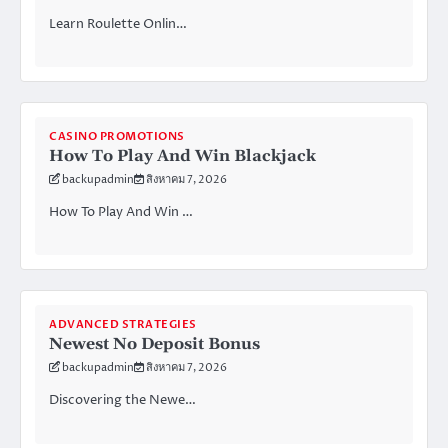
Learn Roulette Onlin…
CASINO PROMOTIONS
How To Play And Win Blackjack
backupadmin
สิงหาคม 7, 2026
How To Play And Win …
ADVANCED STRATEGIES
Newest No Deposit Bonus
backupadmin
สิงหาคม 7, 2026
Discovering the Newe…