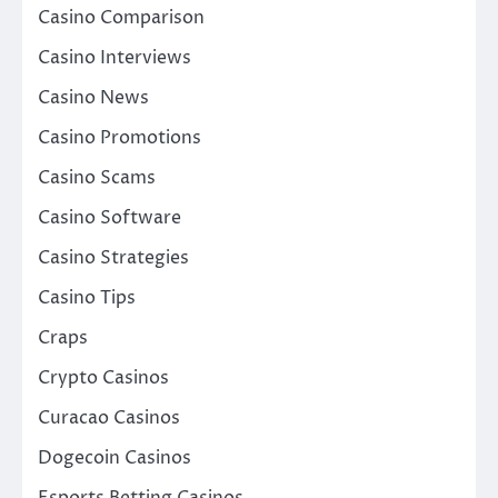
Casino Comparison
Casino Interviews
Casino News
Casino Promotions
Casino Scams
Casino Software
Casino Strategies
Casino Tips
Craps
Crypto Casinos
Curacao Casinos
Dogecoin Casinos
Esports Betting Casinos