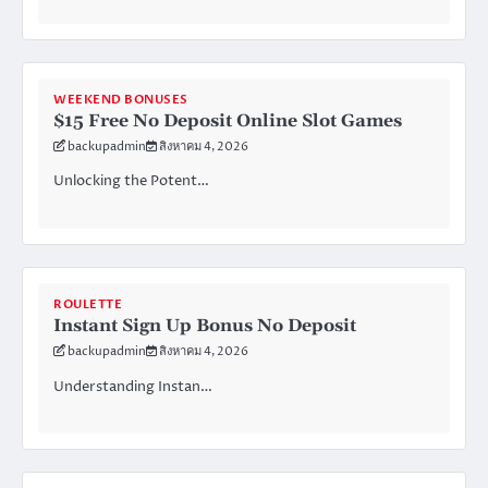
WEEKEND BONUSES
$15 Free No Deposit Online Slot Games
backupadmin
สิงหาคม 4, 2026
Unlocking the Potent…
ROULETTE
Instant Sign Up Bonus No Deposit
backupadmin
สิงหาคม 4, 2026
Understanding Instan…