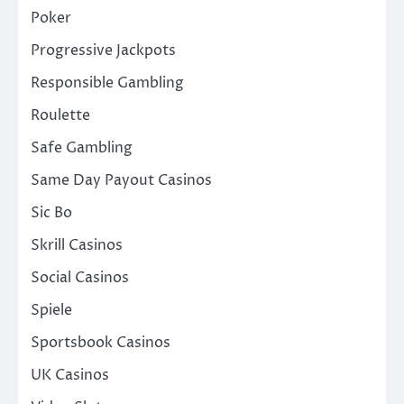
Poker
Progressive Jackpots
Responsible Gambling
Roulette
Safe Gambling
Same Day Payout Casinos
Sic Bo
Skrill Casinos
Social Casinos
Spiele
Sportsbook Casinos
UK Casinos