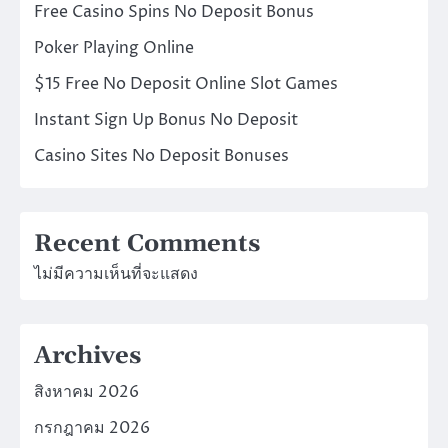
Free Casino Spins No Deposit Bonus
Poker Playing Online
$15 Free No Deposit Online Slot Games
Instant Sign Up Bonus No Deposit
Casino Sites No Deposit Bonuses
Recent Comments
ไม่มีความเห็นที่จะแสดง
Archives
สิงหาคม 2026
กรกฎาคม 2026