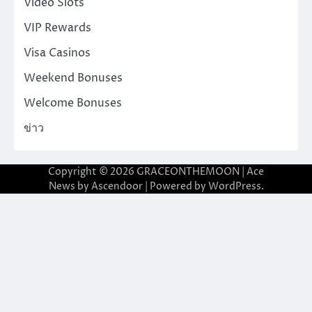
Video Slots
VIP Rewards
Visa Casinos
Weekend Bonuses
Welcome Bonuses
ข่าว
Copyright © 2026
GRACEONTHEMOON
| Ace
News by
Ascendoor
| Powered by
WordPress
.