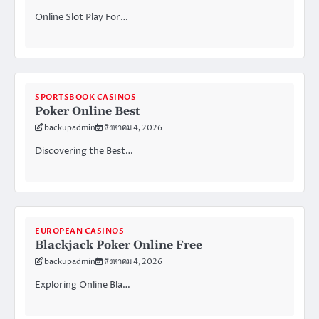
Online Slot Play For…
SPORTSBOOK CASINOS
Poker Online Best
backupadmin
สิงหาคม 4, 2026
Discovering the Best…
EUROPEAN CASINOS
Blackjack Poker Online Free
backupadmin
สิงหาคม 4, 2026
Exploring Online Bla…