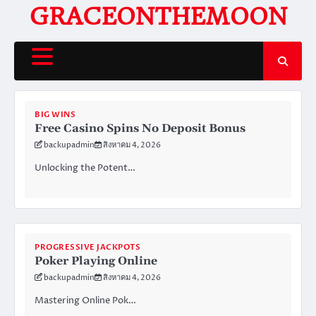
Skip
GRACEONTHEMOON
to
content
BIG WINS
Free Casino Spins No Deposit Bonus
backupadmin
สิงหาคม 4, 2026
Unlocking the Potent…
PROGRESSIVE JACKPOTS
Poker Playing Online
backupadmin
สิงหาคม 4, 2026
Mastering Online Pok…