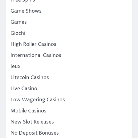
Game Shows
Games
Giochi
High Roller Casinos
International Casinos
Jeux
Litecoin Casinos
Live Casino
Low Wagering Casinos
Mobile Casinos
New Slot Releases
No Deposit Bonuses