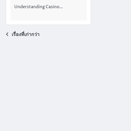
Understanding Casino…
แนะแนว
เรื่องที่เก่ากว่า
เรื่อง