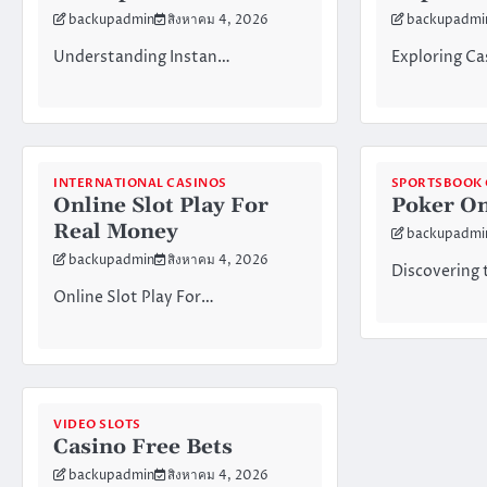
backupadmin
สิงหาคม 4, 2026
backupadmi
Understanding Instan…
Exploring Ca
INTERNATIONAL CASINOS
SPORTSBOOK 
Online Slot Play For
Poker On
Real Money
backupadmi
backupadmin
สิงหาคม 4, 2026
Discovering 
Online Slot Play For…
VIDEO SLOTS
Casino Free Bets
backupadmin
สิงหาคม 4, 2026