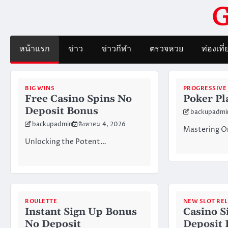
Skip
to
content
หน้าแรก
ข่าว
ข่าวกีฬา
ตรวจหวย
ท่องเที่
BIG WINS
PROGRESSIVE
Free Casino Spins No
Poker Pl
Deposit Bonus
backupadmi
backupadmin
สิงหาคม 4, 2026
Mastering O
Unlocking the Potent…
ROULETTE
NEW SLOT RE
Instant Sign Up Bonus
Casino S
No Deposit
Deposit 