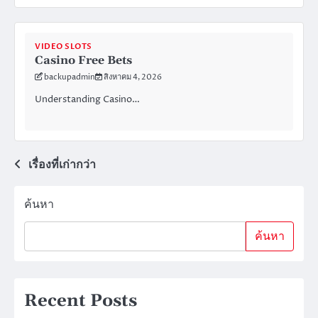
VIDEO SLOTS
Casino Free Bets
backupadmin
สิงหาคม 4, 2026
Understanding Casino…
แนะแนว
เรื่องที่เก่ากว่า
เรื่อง
ค้นหา
ค้นหา
Recent Posts