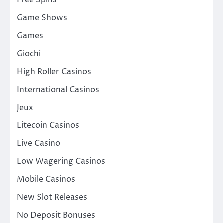
Game Shows
Games
Giochi
High Roller Casinos
International Casinos
Jeux
Litecoin Casinos
Live Casino
Low Wagering Casinos
Mobile Casinos
New Slot Releases
No Deposit Bonuses