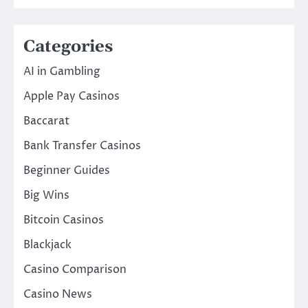
Categories
AI in Gambling
Apple Pay Casinos
Baccarat
Bank Transfer Casinos
Beginner Guides
Big Wins
Bitcoin Casinos
Blackjack
Casino Comparison
Casino News