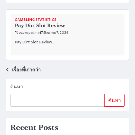
GAMBLING STATISTICS
Pay Dirt Slot Review
backupadmin
สิงหาคม 7, 2026
Pay Dirt Slot Review…
แนะแนว
เรื่องที่เก่ากว่า
เรื่อง
ค้นหา
ค้นหา
Recent Posts