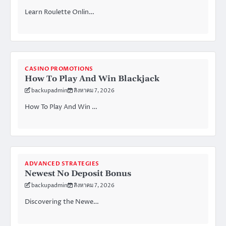
Learn Roulette Onlin…
CASINO PROMOTIONS
How To Play And Win Blackjack
backupadmin
สิงหาคม 7, 2026
How To Play And Win …
ADVANCED STRATEGIES
Newest No Deposit Bonus
backupadmin
สิงหาคม 7, 2026
Discovering the Newe…