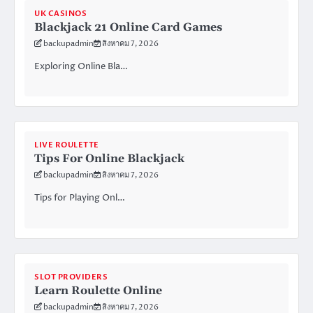
UK CASINOS
Blackjack 21 Online Card Games
backupadmin
สิงหาคม 7, 2026
Exploring Online Bla…
LIVE ROULETTE
Tips For Online Blackjack
backupadmin
สิงหาคม 7, 2026
Tips for Playing Onl…
SLOT PROVIDERS
Learn Roulette Online
backupadmin
สิงหาคม 7, 2026