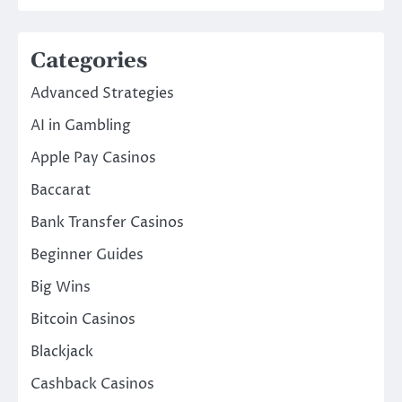
Categories
Advanced Strategies
AI in Gambling
Apple Pay Casinos
Baccarat
Bank Transfer Casinos
Beginner Guides
Big Wins
Bitcoin Casinos
Blackjack
Cashback Casinos