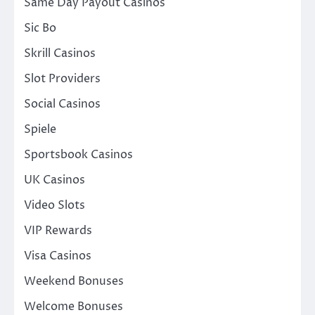
Same Day Payout Casinos
Sic Bo
Skrill Casinos
Slot Providers
Social Casinos
Spiele
Sportsbook Casinos
UK Casinos
Video Slots
VIP Rewards
Visa Casinos
Weekend Bonuses
Welcome Bonuses