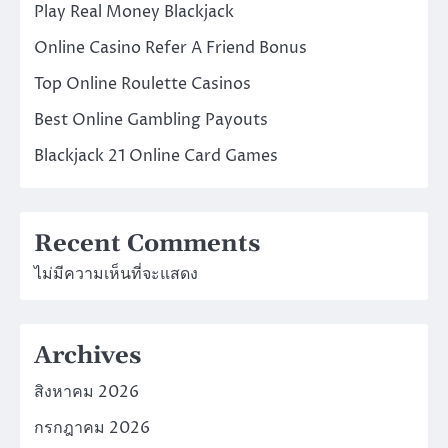
Play Real Money Blackjack
Online Casino Refer A Friend Bonus
Top Online Roulette Casinos
Best Online Gambling Payouts
Blackjack 21 Online Card Games
Recent Comments
ไม่มีความเห็นที่จะแสดง
Archives
สิงหาคม 2026
กรกฎาคม 2026