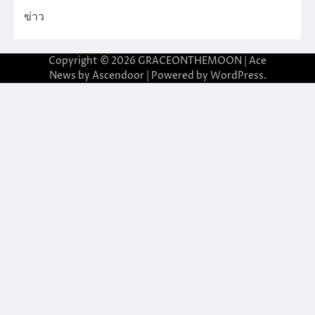
ข่าว
Copyright © 2026
GRACEONTHEMOON
| Ace
News by
Ascendoor
| Powered by
WordPress
.