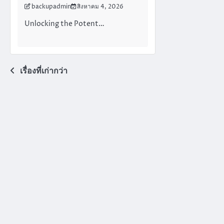
backupadmin
สิงหาคม 4, 2026
Unlocking the Potent…
แนะแนว
เรื่องที่เก่ากว่า
เรื่อง