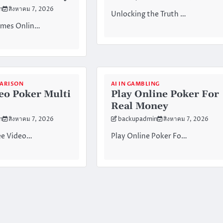
n
สิงหาคม 7, 2026
Unlocking the Truth …
ames Onlin…
ARISON
AI IN GAMBLING
eo Poker Multi
Play Online Poker For
Real Money
n
สิงหาคม 7, 2026
backupadmin
สิงหาคม 7, 2026
ee Video…
Play Online Poker Fo…