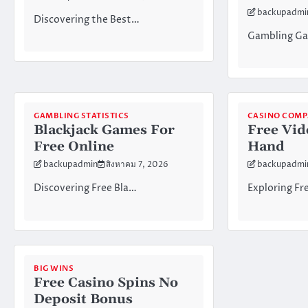
backupadmi
Discovering the Best…
Gambling G
GAMBLING STATISTICS
CASINO COMP
Blackjack Games For
Free Vid
Free Online
Hand
backupadmin
สิงหาคม 7, 2026
backupadmi
Discovering Free Bla…
Exploring Fr
BIG WINS
Free Casino Spins No
Deposit Bonus