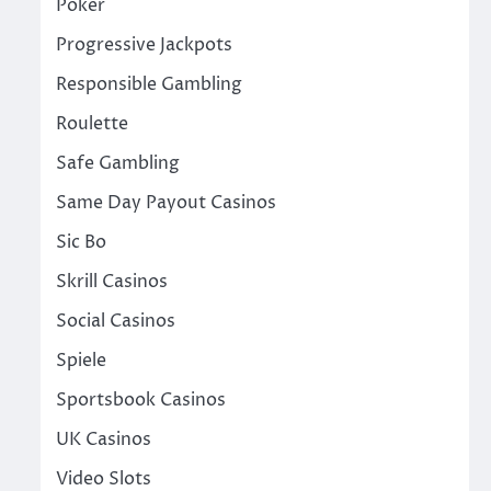
Poker
Progressive Jackpots
Responsible Gambling
Roulette
Safe Gambling
Same Day Payout Casinos
Sic Bo
Skrill Casinos
Social Casinos
Spiele
Sportsbook Casinos
UK Casinos
Video Slots