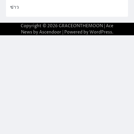
ข่าว
Copyright © 2026
GRACEONTHEMOON
| Ace
News by
Ascendoor
| Powered by
WordPress
.