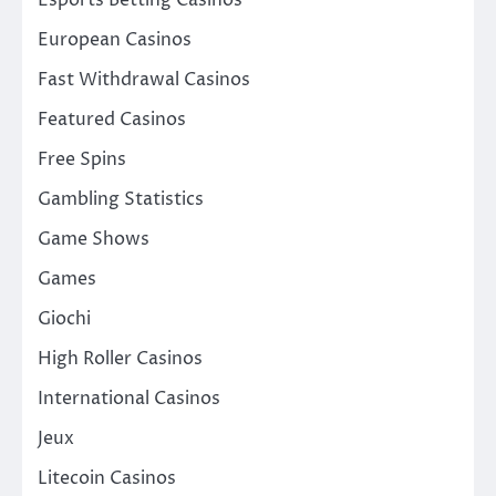
European Casinos
Fast Withdrawal Casinos
Featured Casinos
Free Spins
Gambling Statistics
Game Shows
Games
Giochi
High Roller Casinos
International Casinos
Jeux
Litecoin Casinos