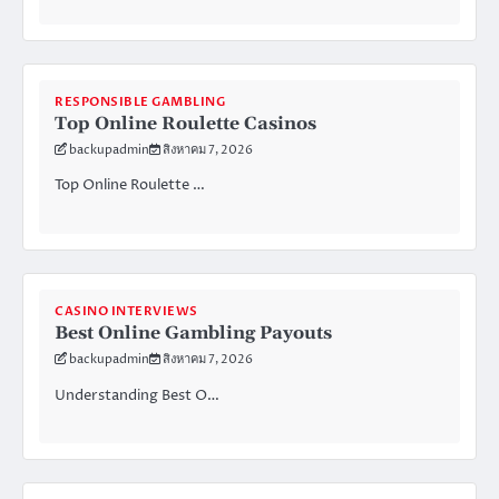
RESPONSIBLE GAMBLING
Top Online Roulette Casinos
backupadmin
สิงหาคม 7, 2026
Top Online Roulette …
CASINO INTERVIEWS
Best Online Gambling Payouts
backupadmin
สิงหาคม 7, 2026
Understanding Best O…