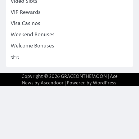
Video Slots
VIP Rewards
Visa Casinos
Weekend Bonuses
Welcome Bonuses
ข่าว
Copyright © 2026
GRACEONTHEMOON
| Ace
News by
Ascendoor
| Powered by
WordPress
.