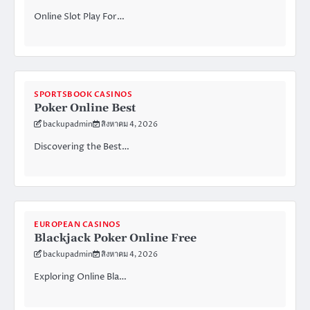
Online Slot Play For…
SPORTSBOOK CASINOS
Poker Online Best
backupadmin
สิงหาคม 4, 2026
Discovering the Best…
EUROPEAN CASINOS
Blackjack Poker Online Free
backupadmin
สิงหาคม 4, 2026
Exploring Online Bla…