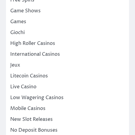
Game Shows
Games
Giochi
High Roller Casinos
International Casinos
Jeux
Litecoin Casinos
Live Casino
Low Wagering Casinos
Mobile Casinos
New Slot Releases
No Deposit Bonuses