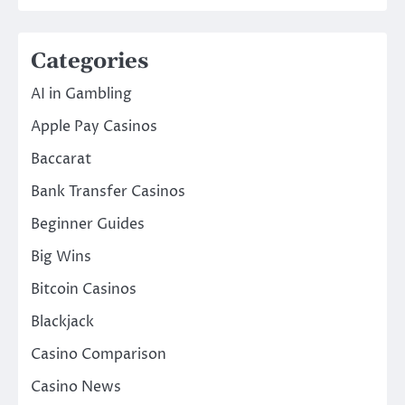
Categories
AI in Gambling
Apple Pay Casinos
Baccarat
Bank Transfer Casinos
Beginner Guides
Big Wins
Bitcoin Casinos
Blackjack
Casino Comparison
Casino News