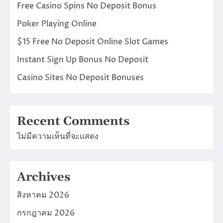
Free Casino Spins No Deposit Bonus
Poker Playing Online
$15 Free No Deposit Online Slot Games
Instant Sign Up Bonus No Deposit
Casino Sites No Deposit Bonuses
Recent Comments
ไม่มีความเห็นที่จะแสดง
Archives
สิงหาคม 2026
กรกฎาคม 2026