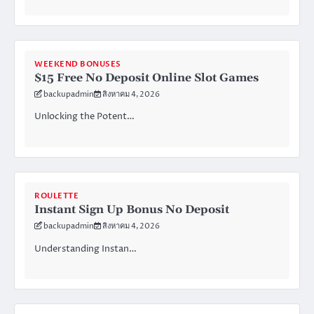
WEEKEND BONUSES
$15 Free No Deposit Online Slot Games
backupadmin
สิงหาคม 4, 2026
Unlocking the Potent…
ROULETTE
Instant Sign Up Bonus No Deposit
backupadmin
สิงหาคม 4, 2026
Understanding Instan…