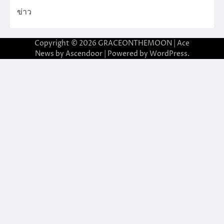
ข่าว
Copyright © 2026
GRACEONTHEMOON
| Ace
News by
Ascendoor
| Powered by
WordPress
.