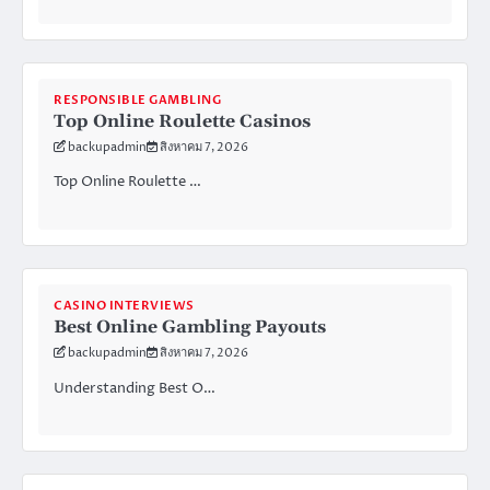
RESPONSIBLE GAMBLING
Top Online Roulette Casinos
backupadmin
สิงหาคม 7, 2026
Top Online Roulette …
CASINO INTERVIEWS
Best Online Gambling Payouts
backupadmin
สิงหาคม 7, 2026
Understanding Best O…