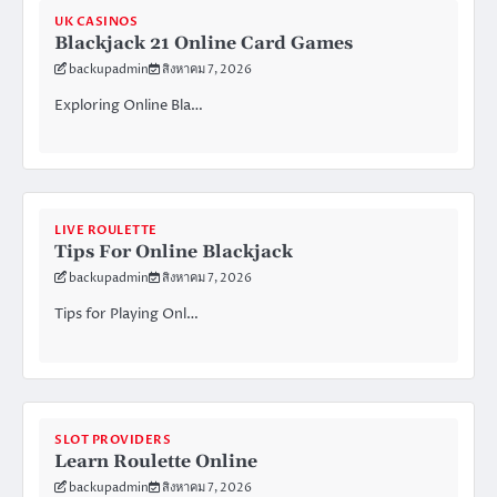
UK CASINOS
Blackjack 21 Online Card Games
backupadmin
สิงหาคม 7, 2026
Exploring Online Bla…
LIVE ROULETTE
Tips For Online Blackjack
backupadmin
สิงหาคม 7, 2026
Tips for Playing Onl…
SLOT PROVIDERS
Learn Roulette Online
backupadmin
สิงหาคม 7, 2026