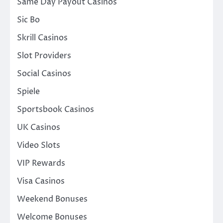
Same Day Payout Casinos
Sic Bo
Skrill Casinos
Slot Providers
Social Casinos
Spiele
Sportsbook Casinos
UK Casinos
Video Slots
VIP Rewards
Visa Casinos
Weekend Bonuses
Welcome Bonuses