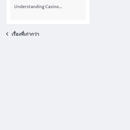
Understanding Casino…
แนะแนว
เรื่องที่เก่ากว่า
เรื่อง