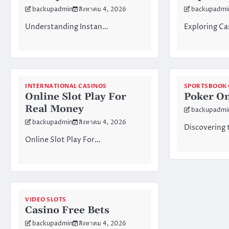
backupadmin
สิงหาคม 4, 2026
backupadmi
Understanding Instan…
Exploring Ca
INTERNATIONAL CASINOS
SPORTSBOOK 
Online Slot Play For
Poker On
Real Money
backupadmi
backupadmin
สิงหาคม 4, 2026
Discovering 
Online Slot Play For…
VIDEO SLOTS
Casino Free Bets
backupadmin
สิงหาคม 4, 2026