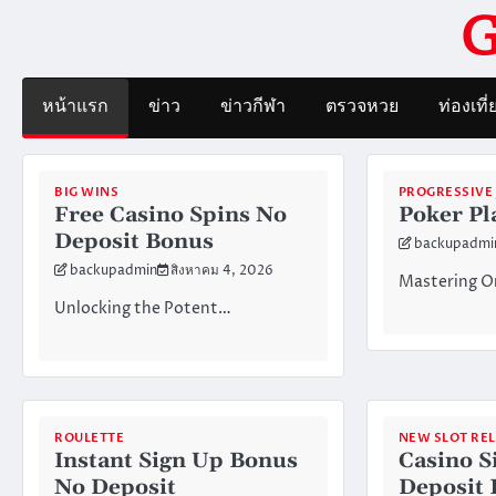
Skip
to
content
หน้าแรก
ข่าว
ข่าวกีฬา
ตรวจหวย
ท่องเที่
BIG WINS
PROGRESSIVE
Free Casino Spins No
Poker Pl
Deposit Bonus
backupadmi
backupadmin
สิงหาคม 4, 2026
Mastering O
Unlocking the Potent…
ROULETTE
NEW SLOT RE
Instant Sign Up Bonus
Casino S
No Deposit
Deposit 