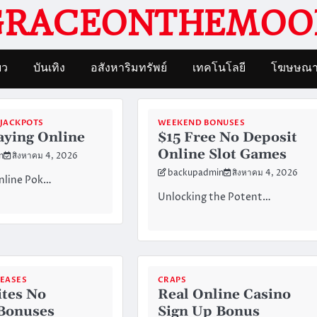
GRACEONTHEMOO
ยว
บันเทิง
อสังหาริมทรัพย์
เทคโนโลยี
โฆษษณ
 JACKPOTS
WEEKEND BONUSES
aying Online
$15 Free No Deposit
Online Slot Games
n
สิงหาคม 4, 2026
backupadmin
สิงหาคม 4, 2026
nline Pok…
Unlocking the Potent…
LEASES
CRAPS
ites No
Real Online Casino
Bonuses
Sign Up Bonus