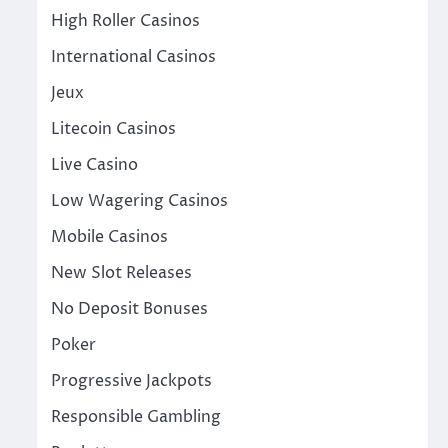
High Roller Casinos
International Casinos
Jeux
Litecoin Casinos
Live Casino
Low Wagering Casinos
Mobile Casinos
New Slot Releases
No Deposit Bonuses
Poker
Progressive Jackpots
Responsible Gambling