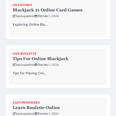
UK CASINOS
Blackjack 21 Online Card Games
backupadmin
สิงหาคม 7, 2026
Exploring Online Bla…
LIVE ROULETTE
Tips For Online Blackjack
backupadmin
สิงหาคม 7, 2026
Tips for Playing Onl…
SLOT PROVIDERS
Learn Roulette Online
backupadmin
สิงหาคม 7, 2026