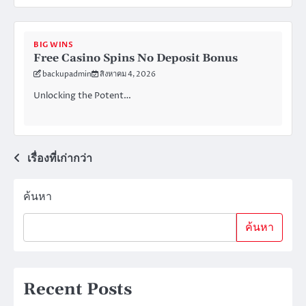
BIG WINS
Free Casino Spins No Deposit Bonus
backupadmin
สิงหาคม 4, 2026
Unlocking the Potent…
แนะแนว
เรื่องที่เก่ากว่า
เรื่อง
ค้นหา
ค้นหา
Recent Posts