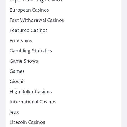
European Casinos
Fast Withdrawal Casinos
Featured Casinos
Free Spins
Gambling Statistics
Game Shows
Games
Giochi
High Roller Casinos
International Casinos
Jeux
Litecoin Casinos