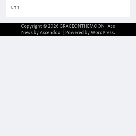
ข่าว
Copyright © 2026
GRACEONTHEMOON
| Ace
News by
Ascendoor
| Powered by
WordPress
.