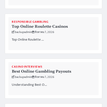
RESPONSIBLE GAMBLING
Top Online Roulette Casinos
backupadmin
สิงหาคม 7, 2026
Top Online Roulette …
CASINO INTERVIEWS
Best Online Gambling Payouts
backupadmin
สิงหาคม 7, 2026
Understanding Best O…