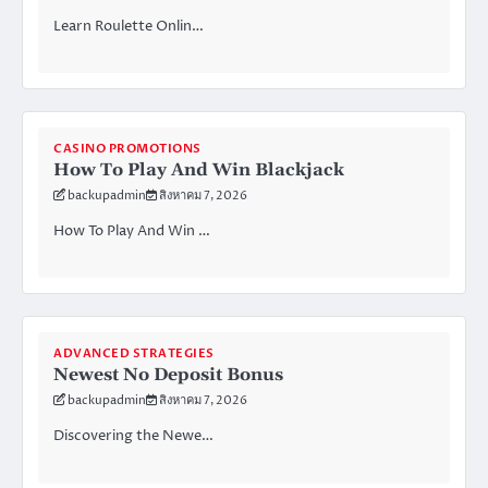
Learn Roulette Onlin…
CASINO PROMOTIONS
How To Play And Win Blackjack
backupadmin
สิงหาคม 7, 2026
How To Play And Win …
ADVANCED STRATEGIES
Newest No Deposit Bonus
backupadmin
สิงหาคม 7, 2026
Discovering the Newe…