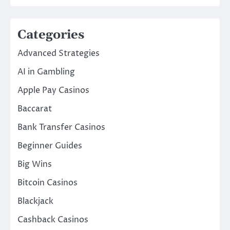
Categories
Advanced Strategies
AI in Gambling
Apple Pay Casinos
Baccarat
Bank Transfer Casinos
Beginner Guides
Big Wins
Bitcoin Casinos
Blackjack
Cashback Casinos