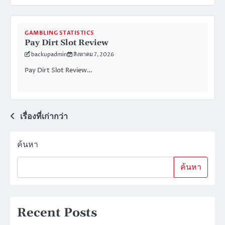
GAMBLING STATISTICS
Pay Dirt Slot Review
backupadmin
สิงหาคม 7, 2026
Pay Dirt Slot Review…
แนะแนว
เรื่องที่เก่ากว่า
เรื่อง
ค้นหา
ค้นหา
Recent Posts