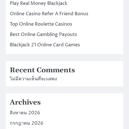
Play Real Money Blackjack
Online Casino Refer A Friend Bonus
Top Online Roulette Casinos
Best Online Gambling Payouts
Blackjack 21 Online Card Games
Recent Comments
ไม่มีความเห็นที่จะแสดง
Archives
สิงหาคม 2026
กรกฎาคม 2026