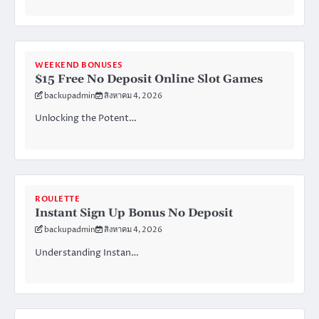
WEEKEND BONUSES
$15 Free No Deposit Online Slot Games
backupadmin
สิงหาคม 4, 2026
Unlocking the Potent…
ROULETTE
Instant Sign Up Bonus No Deposit
backupadmin
สิงหาคม 4, 2026
Understanding Instan…