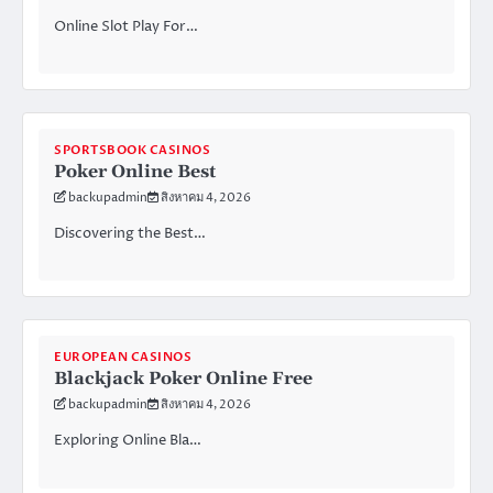
Online Slot Play For…
SPORTSBOOK CASINOS
Poker Online Best
backupadmin
สิงหาคม 4, 2026
Discovering the Best…
EUROPEAN CASINOS
Blackjack Poker Online Free
backupadmin
สิงหาคม 4, 2026
Exploring Online Bla…