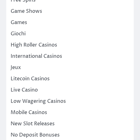
Game Shows
Games
Giochi
High Roller Casinos
International Casinos
Jeux
Litecoin Casinos
Live Casino
Low Wagering Casinos
Mobile Casinos
New Slot Releases
No Deposit Bonuses