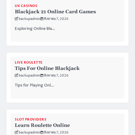
UK CASINOS
Blackjack 21 Online Card Games
backupadmin
สิงหาคม 7, 2026
Exploring Online Bla…
LIVE ROULETTE
Tips For Online Blackjack
backupadmin
สิงหาคม 7, 2026
Tips for Playing Onl…
SLOT PROVIDERS
Learn Roulette Online
backupadmin
สิงหาคม 7, 2026