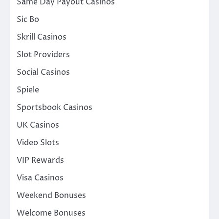
Same Day Payout Casinos
Sic Bo
Skrill Casinos
Slot Providers
Social Casinos
Spiele
Sportsbook Casinos
UK Casinos
Video Slots
VIP Rewards
Visa Casinos
Weekend Bonuses
Welcome Bonuses