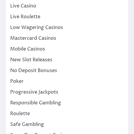
Live Casino
Live Roulette
Low Wagering Casinos
Mastercard Casinos
Mobile Casinos
New Slot Releases
No Deposit Bonuses
Poker
Progressive Jackpots
Responsible Gambling
Roulette
Safe Gambling