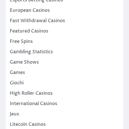
European Casinos
Fast Withdrawal Casinos
Featured Casinos
Free Spins
Gambling Statistics
Game Shows
Games
Giochi
High Roller Casinos
International Casinos
Jeux
Litecoin Casinos