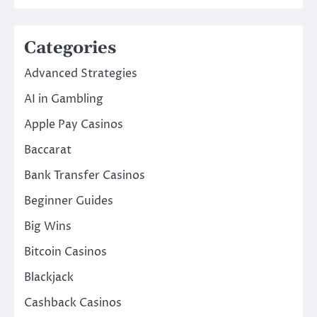
Categories
Advanced Strategies
AI in Gambling
Apple Pay Casinos
Baccarat
Bank Transfer Casinos
Beginner Guides
Big Wins
Bitcoin Casinos
Blackjack
Cashback Casinos