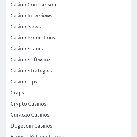
Casino Comparison
Casino Interviews
Casino News
Casino Promotions
Casino Scams
Casino Software
Casino Strategies
Casino Tips
Craps
Crypto Casinos
Curacao Casinos
Dogecoin Casinos
Esports Betting Casinos