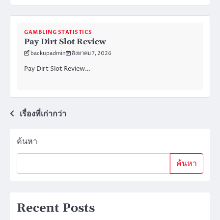
GAMBLING STATISTICS
Pay Dirt Slot Review
backupadmin
สิงหาคม 7, 2026
Pay Dirt Slot Review…
แนะแนว
เรื่องที่เก่ากว่า
เรื่อง
ค้นหา
ค้นหา
Recent Posts