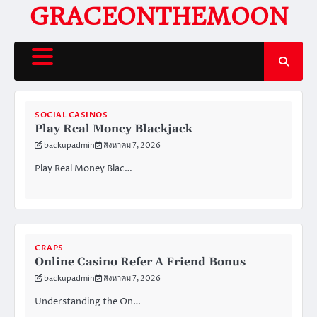
Skip
GRACEONTHEMOON
to
content
SOCIAL CASINOS
Play Real Money Blackjack
backupadmin
สิงหาคม 7, 2026
Play Real Money Blac…
CRAPS
Online Casino Refer A Friend Bonus
backupadmin
สิงหาคม 7, 2026
Understanding the On…