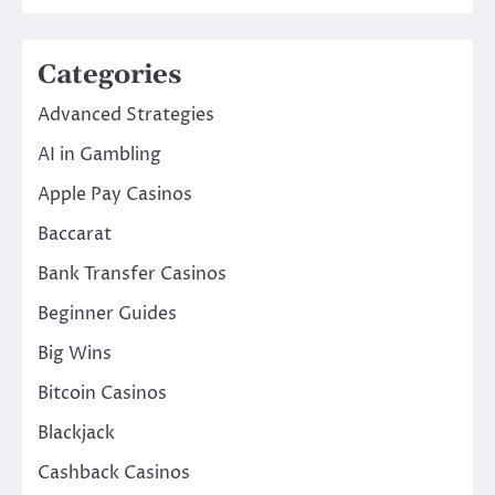
Categories
Advanced Strategies
AI in Gambling
Apple Pay Casinos
Baccarat
Bank Transfer Casinos
Beginner Guides
Big Wins
Bitcoin Casinos
Blackjack
Cashback Casinos