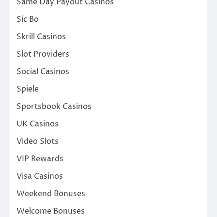
Same Day Payout Casinos
Sic Bo
Skrill Casinos
Slot Providers
Social Casinos
Spiele
Sportsbook Casinos
UK Casinos
Video Slots
VIP Rewards
Visa Casinos
Weekend Bonuses
Welcome Bonuses