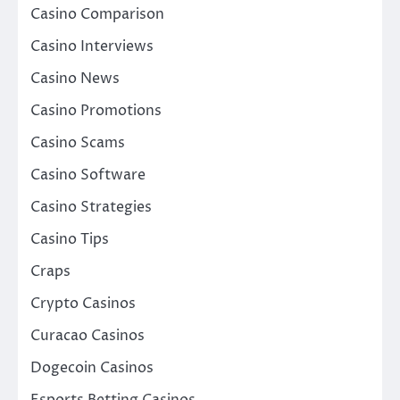
Casino Comparison
Casino Interviews
Casino News
Casino Promotions
Casino Scams
Casino Software
Casino Strategies
Casino Tips
Craps
Crypto Casinos
Curacao Casinos
Dogecoin Casinos
Esports Betting Casinos