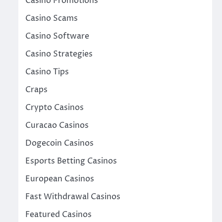
Casino Promotions
Casino Scams
Casino Software
Casino Strategies
Casino Tips
Craps
Crypto Casinos
Curacao Casinos
Dogecoin Casinos
Esports Betting Casinos
European Casinos
Fast Withdrawal Casinos
Featured Casinos