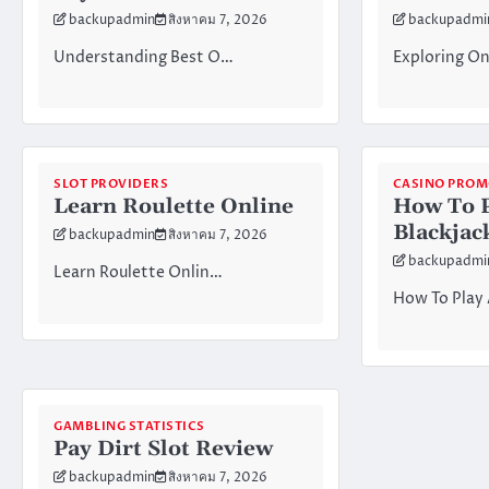
backupadmin
สิงหาคม 7, 2026
backupadmi
Understanding Best O…
Exploring On
SLOT PROVIDERS
CASINO PROM
Learn Roulette Online
How To 
Blackjac
backupadmin
สิงหาคม 7, 2026
backupadmi
Learn Roulette Onlin…
How To Play
GAMBLING STATISTICS
Pay Dirt Slot Review
backupadmin
สิงหาคม 7, 2026