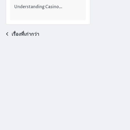
Understanding Casino…
แนะแนว
เรื่องที่เก่ากว่า
เรื่อง