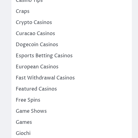
Casino Tips
Craps
Crypto Casinos
Curacao Casinos
Dogecoin Casinos
Esports Betting Casinos
European Casinos
Fast Withdrawal Casinos
Featured Casinos
Free Spins
Game Shows
Games
Giochi