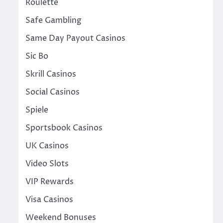
Roulette
Safe Gambling
Same Day Payout Casinos
Sic Bo
Skrill Casinos
Social Casinos
Spiele
Sportsbook Casinos
UK Casinos
Video Slots
VIP Rewards
Visa Casinos
Weekend Bonuses