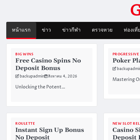
Skip
to
content
หน้าแรก
ข่าว
ข่าวกีฬา
ตรวจหวย
ท่องเที่
BIG WINS
PROGRESSIVE
Free Casino Spins No
Poker Pl
Deposit Bonus
backupadmi
backupadmin
สิงหาคม 4, 2026
Mastering O
Unlocking the Potent…
ROULETTE
NEW SLOT RE
Instant Sign Up Bonus
Casino S
No Deposit
Deposit 