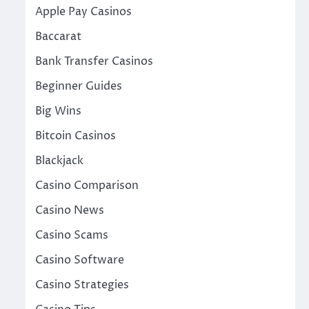
Apple Pay Casinos
Baccarat
Bank Transfer Casinos
Beginner Guides
Big Wins
Bitcoin Casinos
Blackjack
Casino Comparison
Casino News
Casino Scams
Casino Software
Casino Strategies