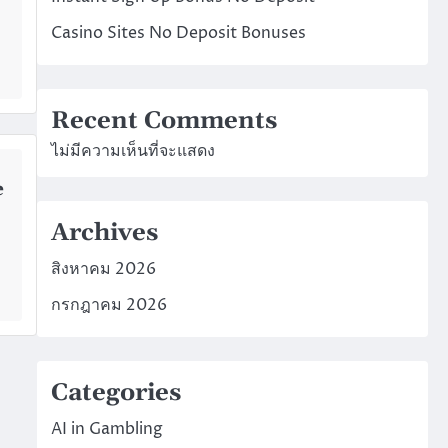
Casino Sites No Deposit Bonuses
Recent Comments
ไม่มีความเห็นที่จะแสดง
e
Archives
สิงหาคม 2026
กรกฎาคม 2026
Categories
AI in Gambling