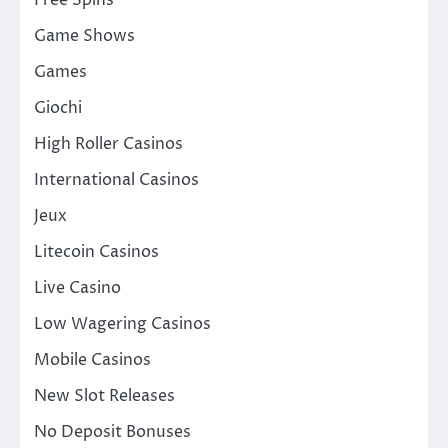
Game Shows
Games
Giochi
High Roller Casinos
International Casinos
Jeux
Litecoin Casinos
Live Casino
Low Wagering Casinos
Mobile Casinos
New Slot Releases
No Deposit Bonuses