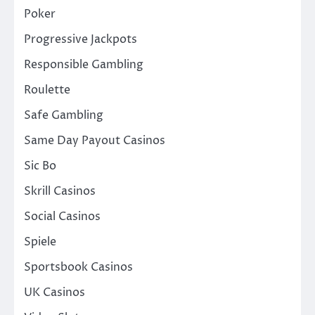
Poker
Progressive Jackpots
Responsible Gambling
Roulette
Safe Gambling
Same Day Payout Casinos
Sic Bo
Skrill Casinos
Social Casinos
Spiele
Sportsbook Casinos
UK Casinos