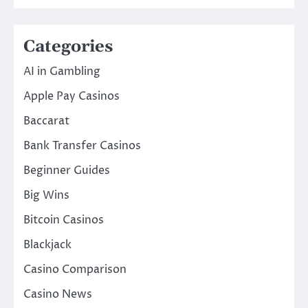
Categories
AI in Gambling
Apple Pay Casinos
Baccarat
Bank Transfer Casinos
Beginner Guides
Big Wins
Bitcoin Casinos
Blackjack
Casino Comparison
Casino News