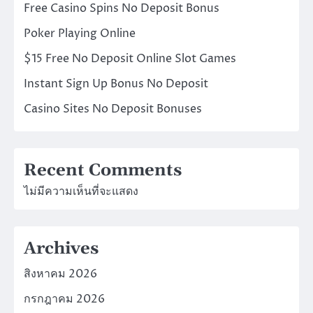
Free Casino Spins No Deposit Bonus
Poker Playing Online
$15 Free No Deposit Online Slot Games
Instant Sign Up Bonus No Deposit
Casino Sites No Deposit Bonuses
Recent Comments
ไม่มีความเห็นที่จะแสดง
Archives
สิงหาคม 2026
กรกฎาคม 2026