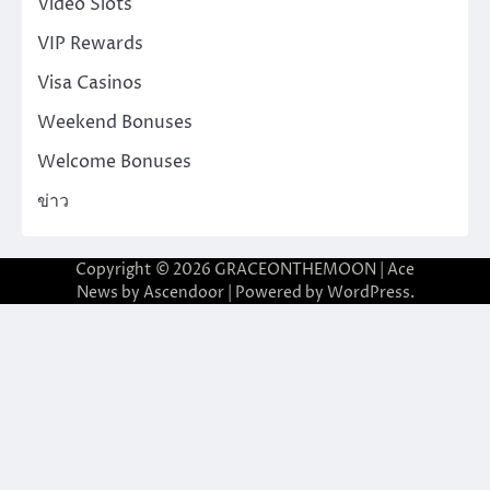
Video Slots
VIP Rewards
Visa Casinos
Weekend Bonuses
Welcome Bonuses
ข่าว
Copyright © 2026
GRACEONTHEMOON
| Ace
News by
Ascendoor
| Powered by
WordPress
.