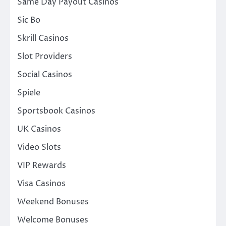
Same Day Payout Casinos
Sic Bo
Skrill Casinos
Slot Providers
Social Casinos
Spiele
Sportsbook Casinos
UK Casinos
Video Slots
VIP Rewards
Visa Casinos
Weekend Bonuses
Welcome Bonuses