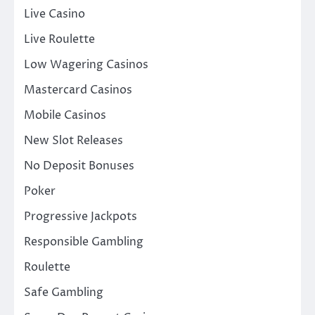
Live Casino
Live Roulette
Low Wagering Casinos
Mastercard Casinos
Mobile Casinos
New Slot Releases
No Deposit Bonuses
Poker
Progressive Jackpots
Responsible Gambling
Roulette
Safe Gambling