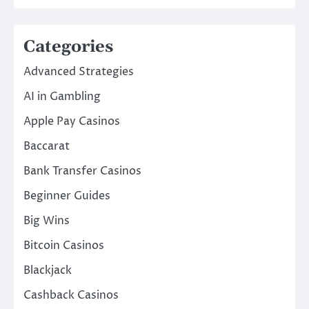
Categories
Advanced Strategies
AI in Gambling
Apple Pay Casinos
Baccarat
Bank Transfer Casinos
Beginner Guides
Big Wins
Bitcoin Casinos
Blackjack
Cashback Casinos