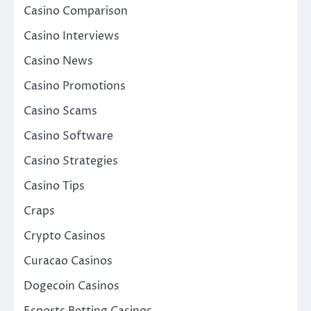
Casino Comparison
Casino Interviews
Casino News
Casino Promotions
Casino Scams
Casino Software
Casino Strategies
Casino Tips
Craps
Crypto Casinos
Curacao Casinos
Dogecoin Casinos
Esports Betting Casinos