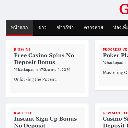
Skip
to
content
หน้าแรก
ข่าว
ข่าวกีฬา
ตรวจหวย
ท่องเที่
BIG WINS
PROGRESSIVE
Free Casino Spins No
Poker Pl
Deposit Bonus
backupadmi
backupadmin
สิงหาคม 4, 2026
Mastering O
Unlocking the Potent…
ROULETTE
NEW SLOT RE
Instant Sign Up Bonus
Casino S
No Deposit
Deposit 