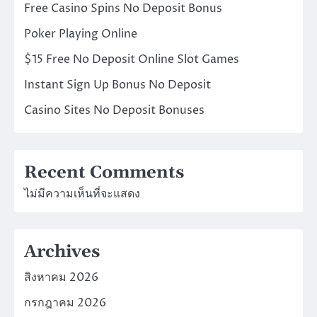
Free Casino Spins No Deposit Bonus
Poker Playing Online
$15 Free No Deposit Online Slot Games
Instant Sign Up Bonus No Deposit
Casino Sites No Deposit Bonuses
Recent Comments
ไม่มีความเห็นที่จะแสดง
Archives
สิงหาคม 2026
กรกฎาคม 2026