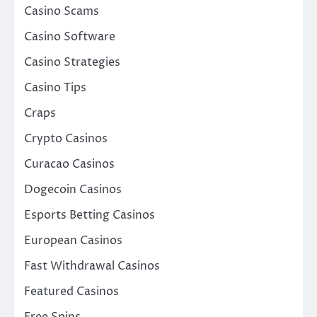
Casino Scams
Casino Software
Casino Strategies
Casino Tips
Craps
Crypto Casinos
Curacao Casinos
Dogecoin Casinos
Esports Betting Casinos
European Casinos
Fast Withdrawal Casinos
Featured Casinos
Free Spins