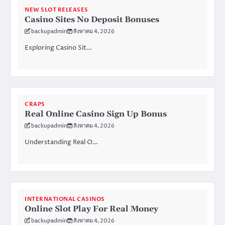
NEW SLOT RELEASES
Casino Sites No Deposit Bonuses
backupadmin
สิงหาคม 4, 2026
Exploring Casino Sit…
CRAPS
Real Online Casino Sign Up Bonus
backupadmin
สิงหาคม 4, 2026
Understanding Real O…
INTERNATIONAL CASINOS
Online Slot Play For Real Money
backupadmin
สิงหาคม 4, 2026