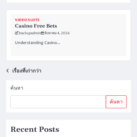
VIDEO SLOTS
Casino Free Bets
backupadmin
สิงหาคม 4, 2026
Understanding Casino…
แนะแนว
เรื่องที่เก่ากว่า
เรื่อง
ค้นหา
ค้นหา
Recent Posts