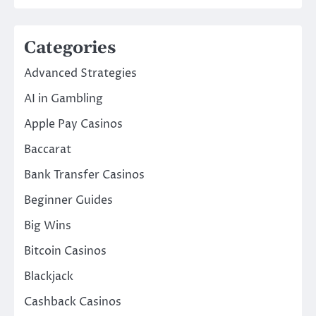
Categories
Advanced Strategies
AI in Gambling
Apple Pay Casinos
Baccarat
Bank Transfer Casinos
Beginner Guides
Big Wins
Bitcoin Casinos
Blackjack
Cashback Casinos