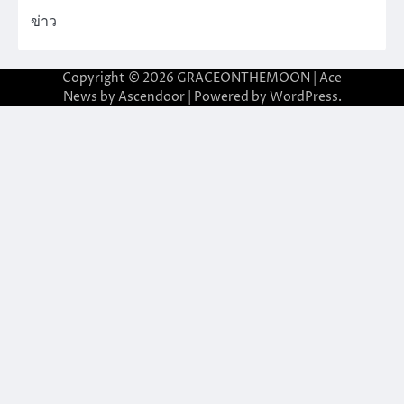
ข่าว
Copyright © 2026
GRACEONTHEMOON
| Ace
News by
Ascendoor
| Powered by
WordPress
.