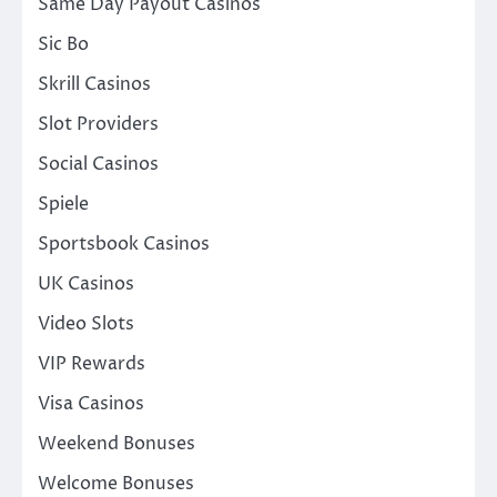
Same Day Payout Casinos
Sic Bo
Skrill Casinos
Slot Providers
Social Casinos
Spiele
Sportsbook Casinos
UK Casinos
Video Slots
VIP Rewards
Visa Casinos
Weekend Bonuses
Welcome Bonuses