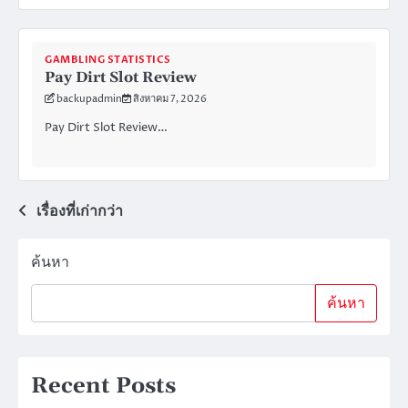
GAMBLING STATISTICS
Pay Dirt Slot Review
backupadmin
สิงหาคม 7, 2026
Pay Dirt Slot Review…
แนะแนว
เรื่องที่เก่ากว่า
เรื่อง
ค้นหา
ค้นหา
Recent Posts