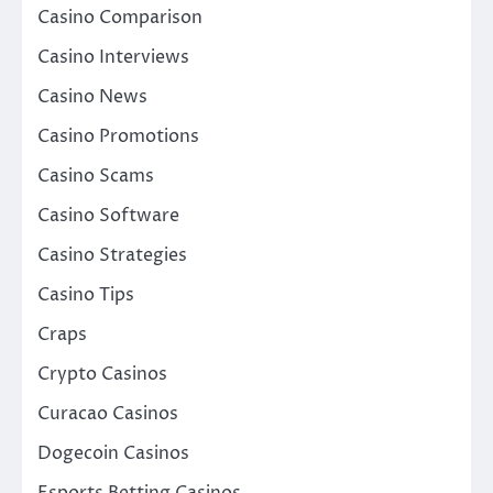
Casino Comparison
Casino Interviews
Casino News
Casino Promotions
Casino Scams
Casino Software
Casino Strategies
Casino Tips
Craps
Crypto Casinos
Curacao Casinos
Dogecoin Casinos
Esports Betting Casinos