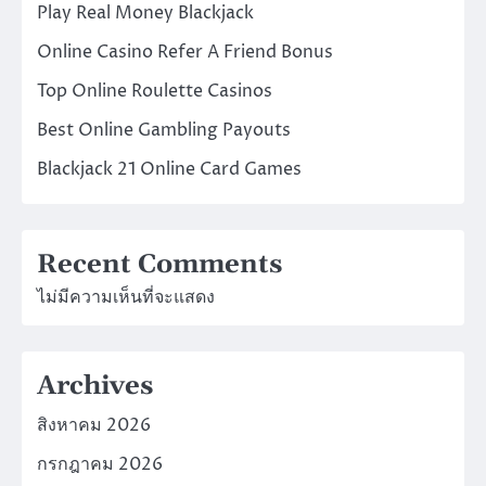
Play Real Money Blackjack
Online Casino Refer A Friend Bonus
Top Online Roulette Casinos
Best Online Gambling Payouts
Blackjack 21 Online Card Games
Recent Comments
ไม่มีความเห็นที่จะแสดง
Archives
สิงหาคม 2026
กรกฎาคม 2026