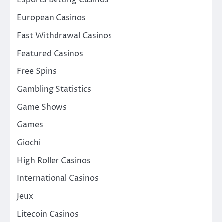
European Casinos
Fast Withdrawal Casinos
Featured Casinos
Free Spins
Gambling Statistics
Game Shows
Games
Giochi
High Roller Casinos
International Casinos
Jeux
Litecoin Casinos