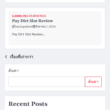
GAMBLING STATISTICS
Pay Dirt Slot Review
backupadmin
สิงหาคม 7, 2026
Pay Dirt Slot Review…
แนะแนว
เรื่องที่เก่ากว่า
เรื่อง
ค้นหา
ค้นหา
Recent Posts