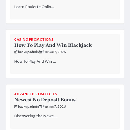
Learn Roulette Onlin…
CASINO PROMOTIONS
How To Play And Win Blackjack
backupadmin
สิงหาคม 7, 2026
How To Play And Win …
ADVANCED STRATEGIES
Newest No Deposit Bonus
backupadmin
สิงหาคม 7, 2026
Discovering the Newe…