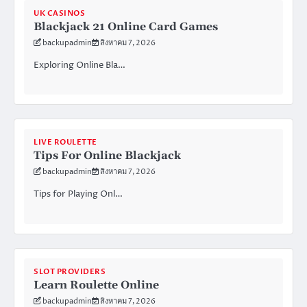
UK CASINOS
Blackjack 21 Online Card Games
backupadmin
สิงหาคม 7, 2026
Exploring Online Bla…
LIVE ROULETTE
Tips For Online Blackjack
backupadmin
สิงหาคม 7, 2026
Tips for Playing Onl…
SLOT PROVIDERS
Learn Roulette Online
backupadmin
สิงหาคม 7, 2026