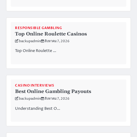
RESPONSIBLE GAMBLING
Top Online Roulette Casinos
backupadmin
สิงหาคม 7, 2026
Top Online Roulette …
CASINO INTERVIEWS
Best Online Gambling Payouts
backupadmin
สิงหาคม 7, 2026
Understanding Best O…