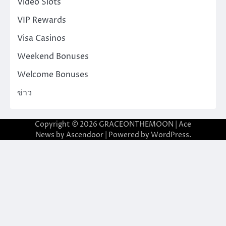
Video Slots
VIP Rewards
Visa Casinos
Weekend Bonuses
Welcome Bonuses
ข่าว
Copyright © 2026
GRACEONTHEMOON
| Ace
News by
Ascendoor
| Powered by
WordPress
.