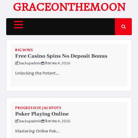
Skip
GRACEONTHEMOON
to
content
BIG WINS
Free Casino Spins No Deposit Bonus
backupadmin
สิงหาคม 4, 2026
Unlocking the Potent…
PROGRESSIVE JACKPOTS
Poker Playing Online
backupadmin
สิงหาคม 4, 2026
Mastering Online Pok…