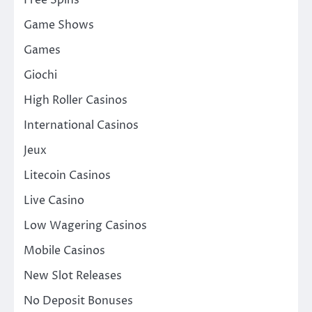
Game Shows
Games
Giochi
High Roller Casinos
International Casinos
Jeux
Litecoin Casinos
Live Casino
Low Wagering Casinos
Mobile Casinos
New Slot Releases
No Deposit Bonuses