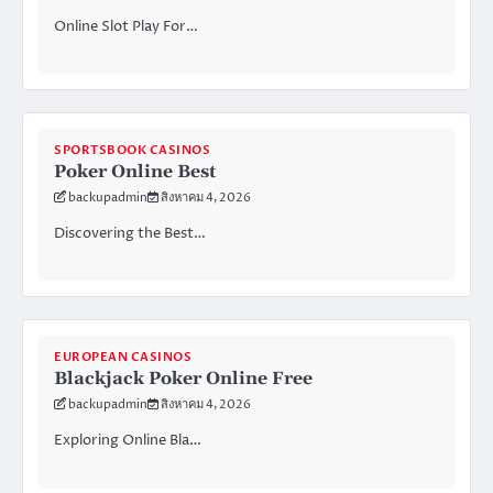
Online Slot Play For…
SPORTSBOOK CASINOS
Poker Online Best
backupadmin
สิงหาคม 4, 2026
Discovering the Best…
EUROPEAN CASINOS
Blackjack Poker Online Free
backupadmin
สิงหาคม 4, 2026
Exploring Online Bla…