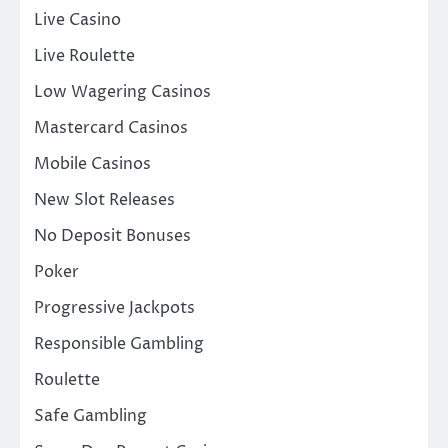
Live Casino
Live Roulette
Low Wagering Casinos
Mastercard Casinos
Mobile Casinos
New Slot Releases
No Deposit Bonuses
Poker
Progressive Jackpots
Responsible Gambling
Roulette
Safe Gambling