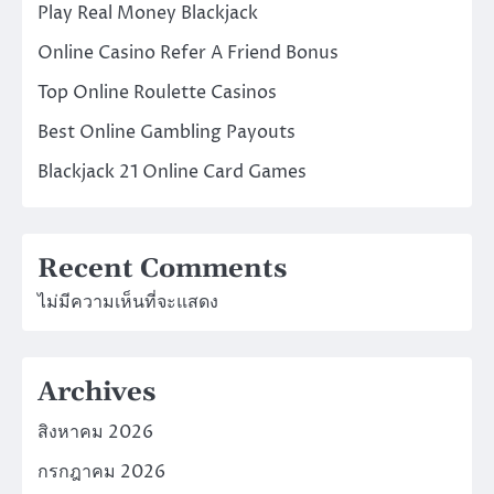
Play Real Money Blackjack
Online Casino Refer A Friend Bonus
Top Online Roulette Casinos
Best Online Gambling Payouts
Blackjack 21 Online Card Games
Recent Comments
ไม่มีความเห็นที่จะแสดง
Archives
สิงหาคม 2026
กรกฎาคม 2026