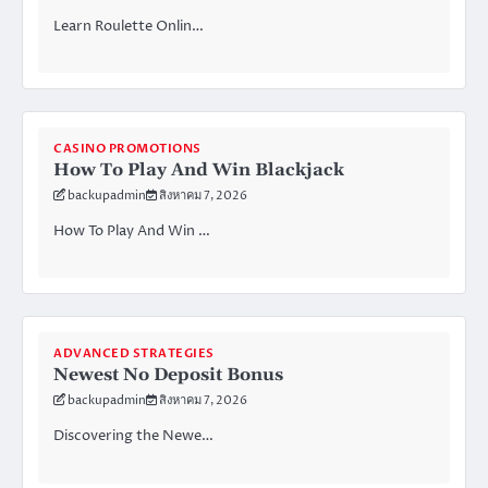
Learn Roulette Onlin…
CASINO PROMOTIONS
How To Play And Win Blackjack
backupadmin
สิงหาคม 7, 2026
How To Play And Win …
ADVANCED STRATEGIES
Newest No Deposit Bonus
backupadmin
สิงหาคม 7, 2026
Discovering the Newe…