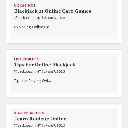
UK CASINOS
Blackjack 21 Online Card Games
backupadmin
สิงหาคม 7, 2026
Exploring Online Bla…
LIVE ROULETTE
Tips For Online Blackjack
backupadmin
สิงหาคม 7, 2026
Tips for Playing Onl…
SLOT PROVIDERS
Learn Roulette Online
backupadmin
สิงหาคม 7, 2026