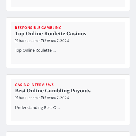
RESPONSIBLE GAMBLING
Top Online Roulette Casinos
backupadmin
สิงหาคม 7, 2026
Top Online Roulette …
CASINO INTERVIEWS
Best Online Gambling Payouts
backupadmin
สิงหาคม 7, 2026
Understanding Best O…