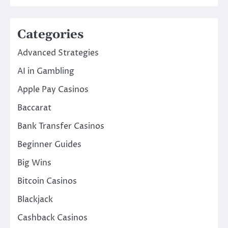
Categories
Advanced Strategies
AI in Gambling
Apple Pay Casinos
Baccarat
Bank Transfer Casinos
Beginner Guides
Big Wins
Bitcoin Casinos
Blackjack
Cashback Casinos