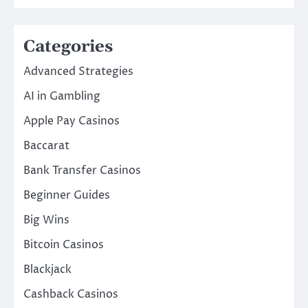
Categories
Advanced Strategies
AI in Gambling
Apple Pay Casinos
Baccarat
Bank Transfer Casinos
Beginner Guides
Big Wins
Bitcoin Casinos
Blackjack
Cashback Casinos