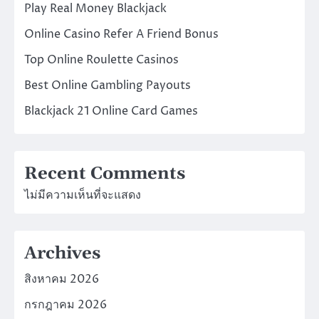
Play Real Money Blackjack
Online Casino Refer A Friend Bonus
Top Online Roulette Casinos
Best Online Gambling Payouts
Blackjack 21 Online Card Games
Recent Comments
ไม่มีความเห็นที่จะแสดง
Archives
สิงหาคม 2026
กรกฎาคม 2026