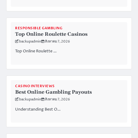
RESPONSIBLE GAMBLING
Top Online Roulette Casinos
backupadmin
สิงหาคม 7, 2026
Top Online Roulette …
CASINO INTERVIEWS
Best Online Gambling Payouts
backupadmin
สิงหาคม 7, 2026
Understanding Best O…