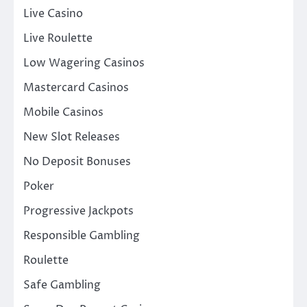
Live Casino
Live Roulette
Low Wagering Casinos
Mastercard Casinos
Mobile Casinos
New Slot Releases
No Deposit Bonuses
Poker
Progressive Jackpots
Responsible Gambling
Roulette
Safe Gambling