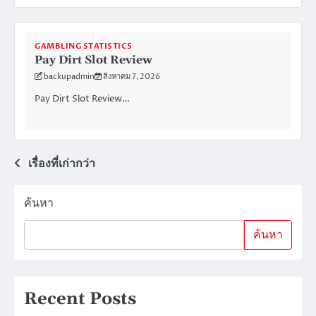
GAMBLING STATISTICS
Pay Dirt Slot Review
backupadmin
สิงหาคม 7, 2026
Pay Dirt Slot Review…
แนะแนว
เรื่องที่เก่ากว่า
เรื่อง
ค้นหา
ค้นหา
Recent Posts