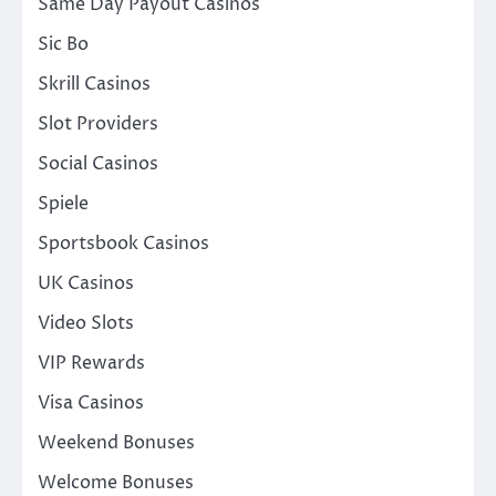
Same Day Payout Casinos
Sic Bo
Skrill Casinos
Slot Providers
Social Casinos
Spiele
Sportsbook Casinos
UK Casinos
Video Slots
VIP Rewards
Visa Casinos
Weekend Bonuses
Welcome Bonuses