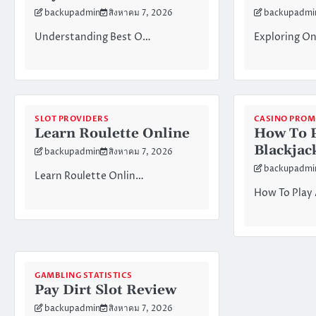
backupadmin
สิงหาคม 7, 2026
backupadmi
Understanding Best O…
Exploring On
SLOT PROVIDERS
CASINO PROM
Learn Roulette Online
How To 
Blackjac
backupadmin
สิงหาคม 7, 2026
backupadmi
Learn Roulette Onlin…
How To Play
GAMBLING STATISTICS
Pay Dirt Slot Review
backupadmin
สิงหาคม 7, 2026