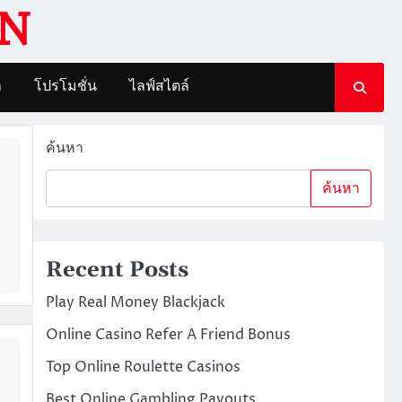
N
า
โปรโมชั่น
ไลฟ์สไตล์
ค้นหา
ค้นหา
Recent Posts
Play Real Money Blackjack
Online Casino Refer A Friend Bonus
Top Online Roulette Casinos
Best Online Gambling Payouts