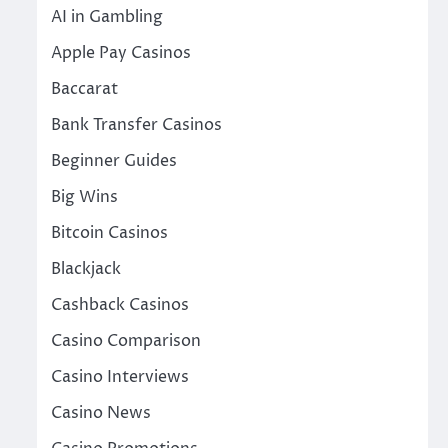
AI in Gambling
Apple Pay Casinos
Baccarat
Bank Transfer Casinos
Beginner Guides
Big Wins
Bitcoin Casinos
Blackjack
Cashback Casinos
Casino Comparison
Casino Interviews
Casino News