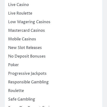
Live Casino
Live Roulette
Low Wagering Casinos
Mastercard Casinos
Mobile Casinos
New Slot Releases
No Deposit Bonuses
Poker
Progressive Jackpots
Responsible Gambling
Roulette
Safe Gambling