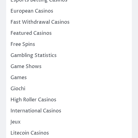
European Casinos
Fast Withdrawal Casinos
Featured Casinos
Free Spins
Gambling Statistics
Game Shows
Games
Giochi
High Roller Casinos
International Casinos
Jeux
Litecoin Casinos