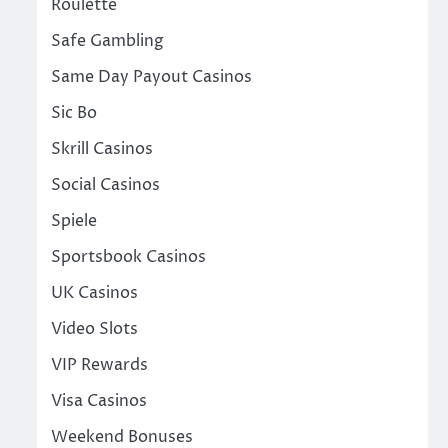
Roulette
Safe Gambling
Same Day Payout Casinos
Sic Bo
Skrill Casinos
Social Casinos
Spiele
Sportsbook Casinos
UK Casinos
Video Slots
VIP Rewards
Visa Casinos
Weekend Bonuses