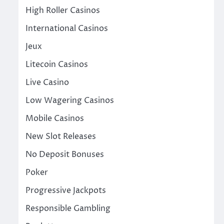
High Roller Casinos
International Casinos
Jeux
Litecoin Casinos
Live Casino
Low Wagering Casinos
Mobile Casinos
New Slot Releases
No Deposit Bonuses
Poker
Progressive Jackpots
Responsible Gambling