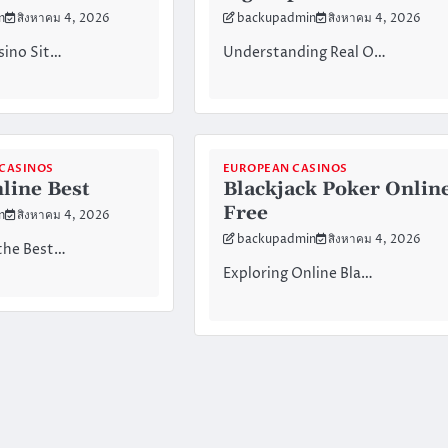
n
สิงหาคม 4, 2026
backupadmin
สิงหาคม 4, 2026
sino Sit…
Understanding Real O…
CASINOS
EUROPEAN CASINOS
line Best
Blackjack Poker Onlin
Free
n
สิงหาคม 4, 2026
backupadmin
สิงหาคม 4, 2026
the Best…
Exploring Online Bla…